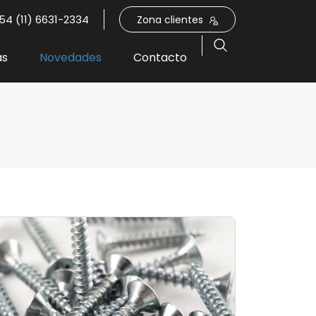
54 (11) 6631-2334
Zona clientes
as
Novedades
Contacto