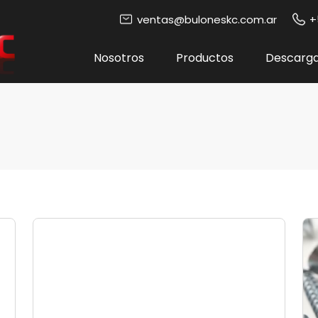
ventas@buloneskc.com.ar
+
Nosotros
Productos
Descarg