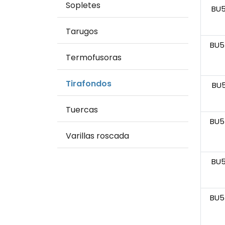
Sopletes
BU
Tarugos
BU5
Termofusoras
Tirafondos
BU
Tuercas
BU5
Varillas roscada
BU
BU5