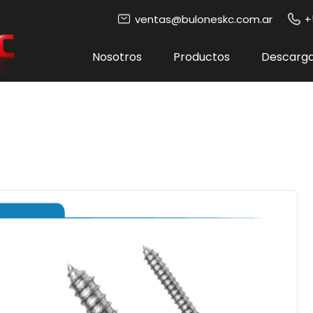
ventas@buloneskc.com.ar
+
Nosotros
Productos
Descarg