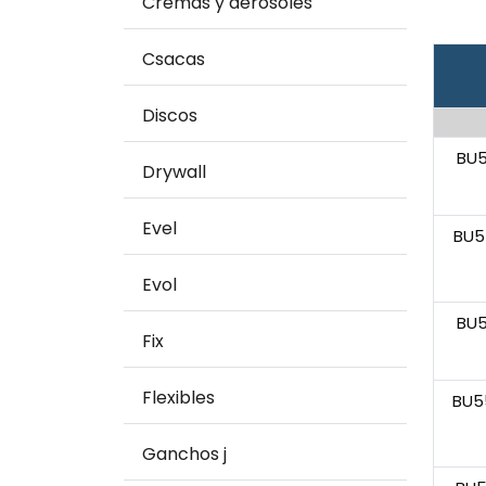
Cremas y aerosoles
Csacas
Discos
BU
Drywall
Evel
BU5
Evol
BU
Fix
Flexibles
BU5
Ganchos j