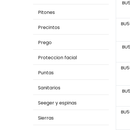
BU
Pitones
BU5
Precintos
Prego
BU
Proteccion facial
BU5
Puntas
Sanitarios
BU
Seeger y espinas
BU5
Sierras