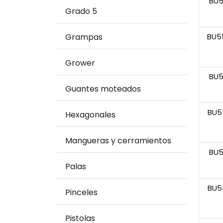
BU5
Grado 5
Grampas
BU5
Grower
BU
Guantes moteados
BU5
Hexagonales
Mangueras y cerramientos
BU
Palas
BU5
Pinceles
Pistolas