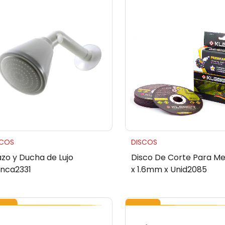
SCOS
DISCOS
azo y Ducha de Lujo
Disco De Corte Para Met
anca2331
x 1.6mm x Unid2085