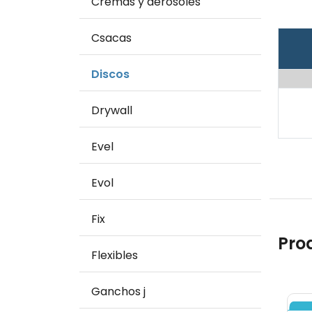
Cremas y aerosoles
Csacas
Discos
Drywall
Evel
Evol
Fix
Pro
Flexibles
Ganchos j