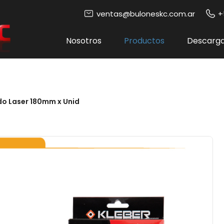
ventas@buloneskc.com.ar
+
Nosotros
Productos
Descarg
o Laser 180mm x Unid