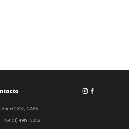
ntacto
Ferré 2252, CABA
+54 (11) 4919-3232