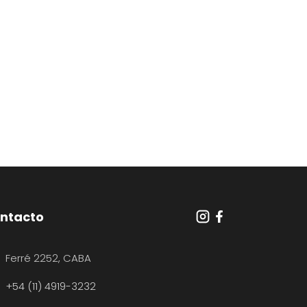
ntacto
Ferré 2252, CABA
+54 (11) 4919-3232