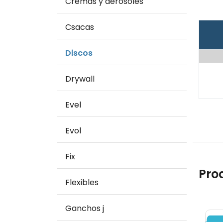
Cremas y aerosoles
Csacas
Discos
Drywall
Evel
Evol
Fix
Pro
Flexibles
Ganchos j