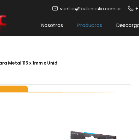
ventas@buloneskc.com.ar
+
Nosotros
Productos
Descarg
ra Metal 115 x 1mm x Unid