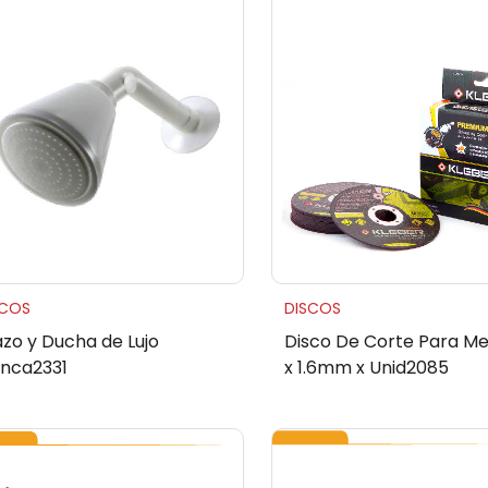
SCOS
DISCOS
azo y Ducha de Lujo
Disco De Corte Para Met
anca2331
x 1.6mm x Unid2085